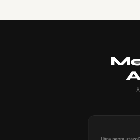
Me
A
Á
Hány napra utazol