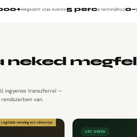
.000+
5 perc
0–
elégedett utas évente
a terminálhoz
 a neked megfel
l, ingyenes transzferrel —
 rendszerben van.
Legtöbb vendég ezt választja
ABC GREEN