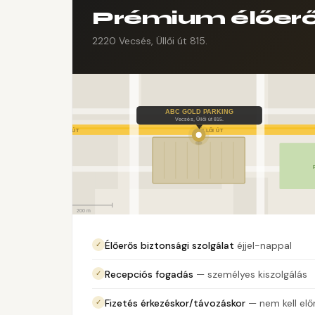
Prémium élőerő
2220 Vecsés, Üllői út 815.
Élőerős biztonsági szolgálat
éjjel-nappal
✓
Recepciós fogadás
— személyes kiszolgálás
✓
Fizetés érkezéskor/távozáskor
— nem kell elő
✓