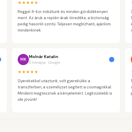
★★★★★
Reggel 4-kor indultunk és minden gördülékenyen
ment. Az áruk a reptéri árak töredéke, a biztonság
pedig hasonló szintű. Teljesen megbízható, ajánlom
mindenkinek.
Molnár Katalin
MK
5 hónapja · Google
★★★★★
Gyerekekkel utaztunk, volt gyerekülés a
transzferben, a személyzet segített a csomagokkal.
Mindent megtesznek a kényelemért. Legközelebb is
ide jövünk!