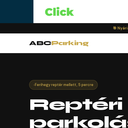
🎯 Nyári
ABC
Parking
Ferihegy reptér mellett, 5 percre
Reptéri
parkolá