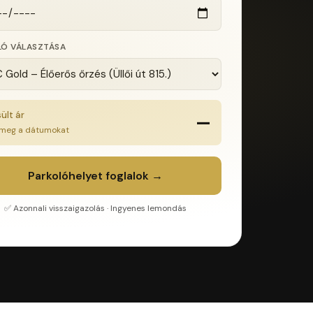
LÓ VÁLASZTÁSA
ült ár
—
meg a dátumokat
Parkolóhelyet foglalok →
✅ Azonnali visszaigazolás · Ingyenes lemondás