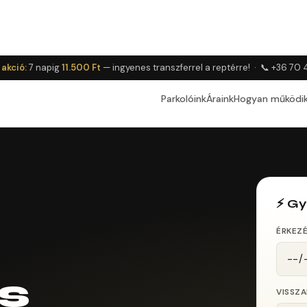
Főoldal
Szolgáltatások
 akció:
7 napig
11.500 Ft
— ingyenes transzferrel a reptérre! ·
📞 +36 70 
Parkolóink
Áraink
Hogyan működi
⚡ Gy
ÉRKEZ
s
VISSZ