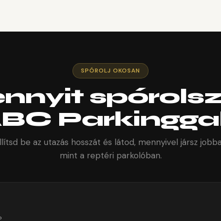
SPÓROLJ OKOSAN
nnyit spórolsz
BC Parkingga
llítsd be az utazás hosszát és látod, mennyivel jársz jobb
mint a reptéri parkolóban.
?