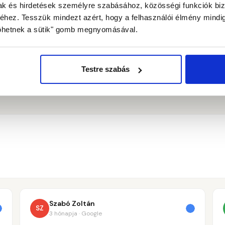
mak és hirdetések személyre szabásához, közösségi funkciók biz
ez. Tesszük mindezt azért, hogy a felhasználói élmény mindig 
"Jöhetnek a sütik" gomb megnyomásával.
Wizz
Air
tali
xo
Testre szabás
Szabó Zoltán
SZ
3 hónapja · Google