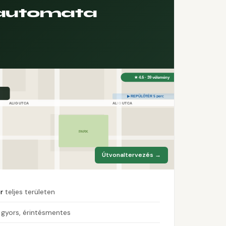
automata
Útvonaltervezés →
r
teljes területen
gyors, érintésmentes