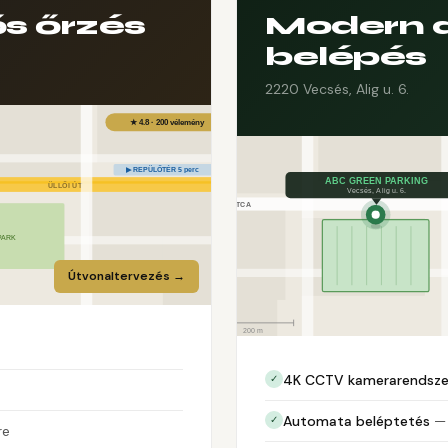
s őrzés
Modern 
belépés
2220 Vecsés, Alig u. 6.
Útvonaltervezés →
4K CCTV kamerarendsze
✓
Automata beléptetés
— 
✓
re