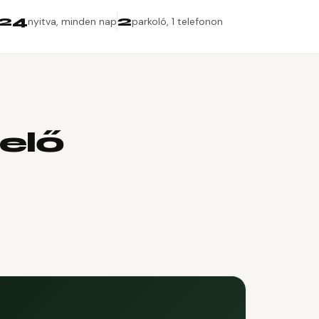
24
2
nyitva, minden nap
parkoló, 1 telefonon
elő