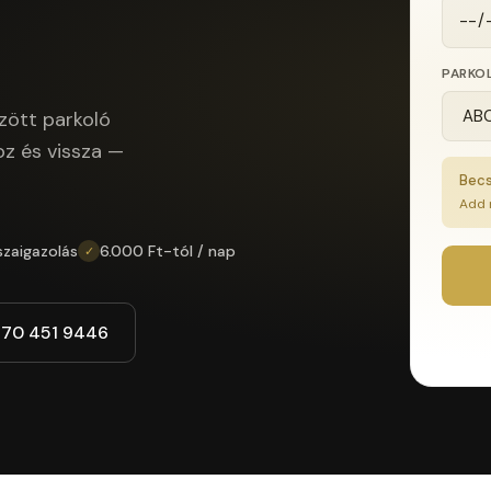
PARKO
zött parkoló
oz és vissza —
Becs
Add 
szaigazolás
6.000 Ft-tól / nap
✓
 70 451 9446