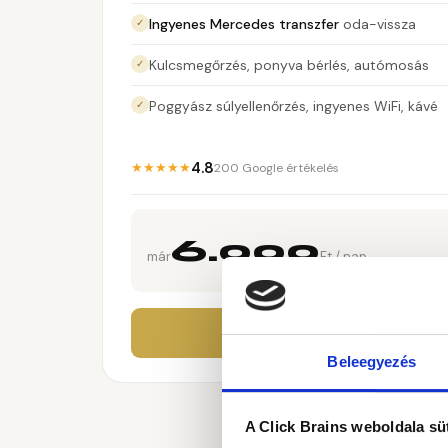
Ingyenes Mercedes transzfer
oda-vissza
✓
Kulcsmegőrzés, ponyva bérlés, autómosás
✓
Poggyász súlyellenőrzés, ingyenes WiFi, kávé
✓
4.8
★★★★★
200 Google értékelés
6.000
már
Ft / nap
ABC Gold parkoló fogla
Beleegyezés
A Click Brains weboldala sü