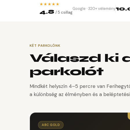
★★★★★
10
Google · 320+ vélemény
4.8
/ 5 csillag
KÉT PARKOLÓNK
Válaszd ki
parkolót
Mindkét helyszín 4–5 percre van Ferihegytő
a különbség az élményben és a beléptetési
ABC GOLD