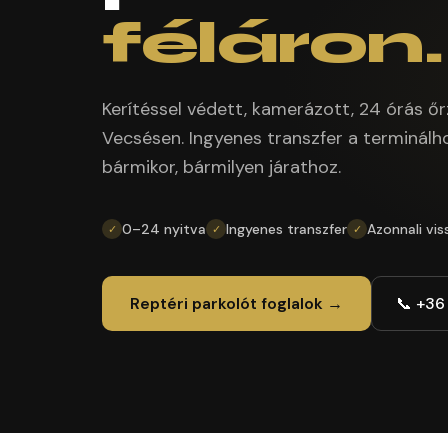
féláron.
Kerítéssel védett, kamerázott, 24 órás őr
Vecsésen. Ingyenes transzfer a terminálh
bármikor, bármilyen járathoz.
0–24 nyitva
Ingyenes transzfer
Azonnali vis
✓
✓
✓
Reptéri parkolót foglalok →
📞 +36