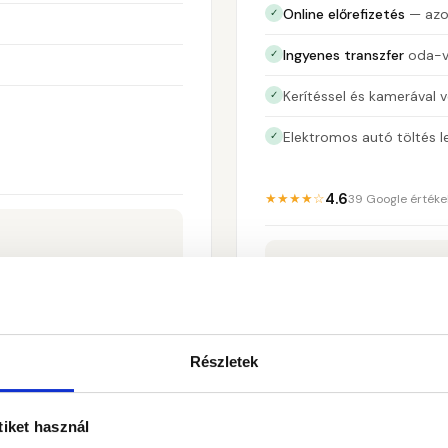
Online előrefizetés
— azon
✓
Ingyenes transzfer
oda-v
✓
Kerítéssel és kamerával v
✓
Elektromos autó töltés 
✓
4.6
★★★★☆
39 Google értéke
6.00
már
lása →
Részletek
ABC Gr
tiket használ