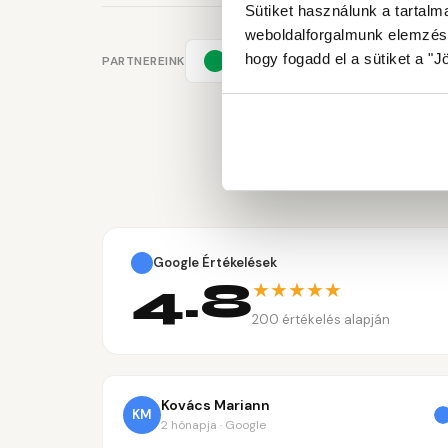
Sütiket használunk a tartal
weboldalforgalmunk elemzéséh
hogy fogadd el a sütiket a 
PARTNEREINK
Google Értékelések
4.8
★
★
★
★
★
200 értékelés alapján
Kovács Mariann
KM
2 hónapja · Google