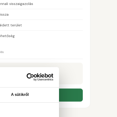
nali visszaigazolás
issza
édett terület
lehetőség
lés
0
Ft / nap
A sütikről
een parkoló foglalása →