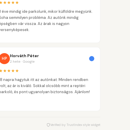
★★★★★
3 éve mindig ide parkolunk, mikor külföldre megyünk.
Soha semmilyen probléma. Az autónk mindig
épségben vár vissza. Az árak is nagyon
versenyképesek.
Horváth Péter
HP
2 hete · Google
★★★★★
18 napra hagytuk itt az autónkat. Minden rendben
volt, az ár is kiváló. Sokkal olcsóbb mint a reptéri
parkoló, és pont ugyanolyan biztonságos. Ajánlom!
Verified by TrustIndex style widget