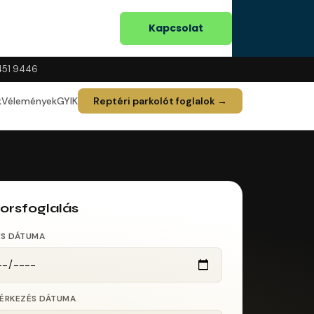
Blog
html
Kapcsolat
451 9446
k
Vélemények
GYIK
Reptéri parkolót foglalok →
orsfoglalás
ÉS DÁTUMA
AÉRKEZÉS DÁTUMA